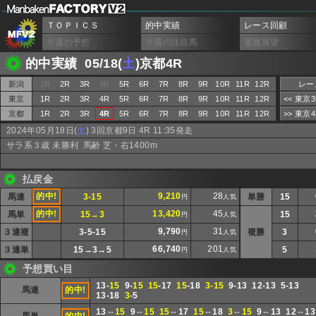
ＴＯＰＩＣＳ
的中実績
レース回顧
今週の予想
今週の注目馬
重賞展望
的中実績 05/18(
土
)京都4R
新潟
1R
2R
3R
4R
5R
6R
7R
8R
9R
10R
11R
12R
レー
東京
1R
2R
3R
4R
5R
6R
7R
8R
9R
10R
11R
12R
<< 東京
京都
1R
2R
3R
4R
5R
6R
7R
8R
9R
10R
11R
12R
>> 東京
2024年05月18日(
土
) 3回京都9日 4R 11:35発走
サラ系３歳 未勝利 馬齢 芝・右1400m
払戻金
的中!
9,210
28
馬連
3-15
単勝
15
円
人気
的中!
13,420
45
馬単
15→3
15
円
人気
9,790
31
３連複
3-5-15
複勝
3
円
人気
66,740
201
３連単
15→3→5
5
円
人気
予想買い目
13-
15
9-
15
15
-17
15
-18
3-15
9-13 12-13 5-13
馬連
的中!
13-18
3
-5
13⇔
15
9⇔
15
15
⇔17
15
⇔18
3
⇔
15
9⇔13 12⇔1