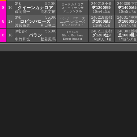
3牝
52.0K
240218小倉
240309中
ロードカナロア
クイーンカナロア
8
16
芝1200同9
芝1400延5
スイートサルサ
藤岡健一
高杉吏麒
デュランダル
18
4
5
18
5
7
頭
人
着
頭
人
着
3牝
55.0K
240218京都
240317中
ヘンリーバローズ
ロビンバローズ
8
17
芝1800延3
芝1600短5
ニコールバローズ
渡辺薫彦
和田竜二
ゼンノロブロイ
13
6
5
16
7
7
頭
人
着
頭
人
着
3牝
55.0K
240211京都
240303阪
(外)
Frankel
バラン
8
18
ダ1200短9
芝1600延3
Blanc Bonheu
中竹和也
松若風馬
Deep Impact
16
6
11
15
7
6
頭
人
着
頭
人
着