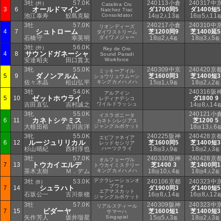
3牡
57.0K
240113小倉
240317中
(外)
Catalina Cru
オールドマイン
3
6
ダ1700同5
ダ1400短5
Natchez Trac
池江泰寿
鮫島克駿
Consolidator
14
2
13
16
5
11
頭
人
着
頭
人
3牡
57.0K
240217小倉
240310中
リオンディーズ
シュトローム
4
7
芝1200同9
芝1400延5
ダイワストリーム
石橋守
幸英明
ダイワメジャー
18
2
4
18
3
5
頭
人
着
頭
人
着
3牡
56.0K
(外)
Rey de Oro
サウンドガネーシャ
4
8
Sound Paradi
安達昭夫
田口貫太
Workforce
3牝
55.0K
240309中京
240420京
ミッキーアイル
ダノンアルム
5
9
芝1600同3
芝1400短3
ショウリュウムーン
佐々木晶
松山弘平
キングカメハメハ
15
1
9
18
2
2
頭
人
着
頭
人
着
3牡
54.0K
240316阪
アルアイン
ゼットホウライ
5
10
ダ1800 9
レディナデシコ
吉田直弘
吉村誠之
ワイルドラッシュ
14
8
14
頭
人
3牝
55.0K
240121小
イスラボニータ
カネトシテミス
6
11
芝1200 5
カネトシレジアス
大根田裕
古川吉洋
ジャングルポケット
18
13
6
頭
人
3牝
55.0K
240225阪神
240428京
エピファネイア
ルージュリリカル
6
12
芝1600同5
芝1400短3
レッドセシリア
杉山晴紀
西村淳也
ハーツクライ
18
3
9
18
2
3
頭
人
着
頭
人
着
3牡
57.0K
240330阪神
240428京
オルフェーヴル
トウカイエルデ
7
13
芝1400 3
芝1400同1
トウカイミステリー
茶木太樹
Ｍ．デム
キングカメハメハ
18
10
4
18
4
2
頭
人
着
頭
人
着
デクラレーションオ
3牡
53.0K
240106京都
240323中
(B)
ブウォ
シュラハト
7
14
ダ1900同3
ダ1400短5
エアマスカット
石坂公一
古川奈穂
16
8
14
16
8
12
頭
人
着
頭
人
ジャングルポケット
3牡
57.0K
240309阪神
240323中
リアルスティール
ビダーヤ
7
15
芝1600短1
芝1400短3
サマーハ
矢作芳人
坂井瑠星
Singspiel
15
5
3
18
2
3
頭
人
着
頭
人
着