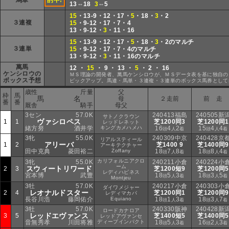
馬単
的中!
13⇔18
3
⇔5
15
・13-9・12・17・
5
・18・
3
・2
３連複
15
・9-12・17・7・4
13・9-12・
3
・11・16
15
・13-9・12・17・
5
・18・
3
・2のマルチ
３連単
15
・9-12・17・7・4のマルチ
13・9-12・
3
・11・16のマルチ
萬馬
12 ・
15
・ 9 ・ 13 ・
5
・ 2 ・ 16
ケンシロウの
ＭＳ理論の開発者、萬馬ケンシロウが、ＭＳデータ表を基に独自の
ボックス予想
ピックアップ。馬連・馬単・３連複・３連単のボックス馬券として
歳性
斤量
父
枠
馬
馬 名
母
２走前
前 走
番
番
厩舎
騎手
母父
3セン
57.0K
240413福島
240505新
サトノクラウン
ヴァシロペス
1
1
芝1200同3
芝1200同1
レッドレネット
緒方努
酒井学
キングカメハメハ
16
4
2
15
4
4
頭
人
着
頭
人
着
3牝
55.0K
240309中京
240428京
リアルスティール
アリーバ
1
2
芝1400 9
芝1400同9
アーキテクチャー
田中克典
菱田裕二
Zoffany
18
7
8
18
8
4
頭
人
着
頭
人
着
カリフォルニアクロ
3牝
55.0K
240211小倉
240224小
ーム
スウィートリワード
2
3
芝1200短9
芝1200同5
レディハピネス
宮本博
武豊
18
5
3
18
3
5
頭
人
着
頭
人
着
Montjeu
3牡
57.0K
240217小倉
240303小
ダイワメジャー
レオナルドスター
2
4
芝1200同1
芝1200同9
レディマカパ
長谷川浩
藤岡佑介
Equiano
18
1
3
18
3
7
頭
人
着
頭
人
着
3牡
57.0K
240330阪神
240428新
ロードカナロア
レッドエヴァンス
3
5
芝1400短5
芝1400同5
レッドアヴァンセ
音無秀孝
川田将雅
ディープインパクト
18
5
3
16
2
3
頭
人
着
頭
人
着