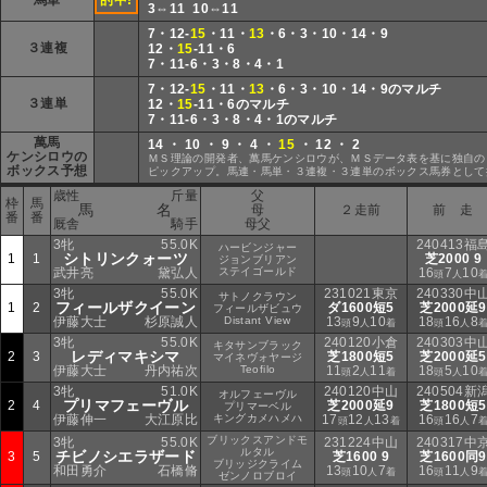
馬単
的中!
3⇔11 10⇔11
7・12-
15
・11・
13
・6・3・10・14・9
３連複
12・
15
-11・6
7・11-6・3・8・4・1
7・12-
15
・11・
13
・6・3・10・14・9のマルチ
３連単
12・
15
-11・6のマルチ
7・11-6・3・8・4・1のマルチ
萬馬
14 ・ 10 ・ 9 ・ 4 ・
15
・ 12 ・ 2
ケンシロウの
ＭＳ理論の開発者、萬馬ケンシロウが、ＭＳデータ表を基に独自の
ボックス予想
ピックアップ。馬連・馬単・３連複・３連単のボックス馬券として
歳性
斤量
父
枠
馬
馬 名
母
２走前
前 走
番
番
厩舎
騎手
母父
3牝
55.0K
240413福
ハービンジャー
シトリンクォーツ
1
1
芝2000 9
ジョンブリアン
武井亮
黛弘人
ステイゴールド
16
7
10
頭
人
3牝
55.0K
231021東京
240330中
サトノクラウン
フィールザクイーン
1
2
ダ1600短5
芝2000延9
フィールザビュウ
伊藤大士
杉原誠人
Distant View
13
9
10
18
16
8
頭
人
着
頭
人
3牝
55.0K
240120小倉
240303中
キタサンブラック
レディマキシマ
2
3
芝1800短5
芝2000延5
マイネヴォヤージ
伊藤大士
丹内祐次
Teofilo
11
2
11
18
5
10
頭
人
着
頭
人
3牝
51.0K
240120中山
240504新
オルフェーヴル
プリマフェーヴル
2
4
芝2000延9
芝1800短5
プリマーベル
伊藤伸一
大江原比
キングカメハメハ
17
12
13
16
16
7
頭
人
着
頭
人
ブリックスアンドモ
3牝
55.0K
231224中山
240317中
ルタル
チビノシエラザード
3
5
芝1600 9
芝1600同9
ブリッジクライム
和田勇介
石橋脩
13
10
7
16
11
9
頭
人
着
頭
人
ゼンノロブロイ