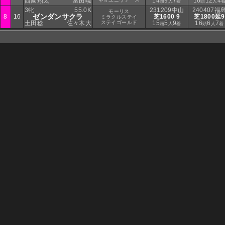
西園翔太
富田暁
14
9
7
16
12
4
頭
人
着
頭
人
3牝
55.0K
231209中山
240407福
モーリス
ゼンダンサクラ
8
16
芝1600 9
芝1800延9
ミラクルステイ
土田稔
佐々木大
ステイゴールド
15
5
9
16
6
7
頭
人
着
頭
人
着