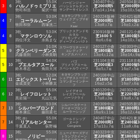
3牝
55.0K
240407中山
240504新
ハービンジャー
ハルノドゥミプリエ
3
6
芝2000同5
芝2000同9
パッショナルダンス
勢司和浩
菊沢一樹
サンデーサイレンス
17
14
14
15
10
5
頭
人
着
頭
人
キタサンブラック
3牝
53.0K
240224阪神
240421福
ウェイクアップマギ
コーラルムーン
4
7
芝2000同1
芝1800短3
ー
牧田和弥
西塚洸二
13
8
7
16
1
2
頭
人
着
頭
人
着
Xaar
ブリックスアンドモ
3牝
53.0K
230916阪神
240121小
ルタル
マテンロウソル
4
8
芝1600 5
芝1800延5
プリモンディアル
四位洋文
永島まな
8
6
6
14
10
7
頭
人
着
頭
人
ディープインパクト
3牝
51.0K
240127小倉
240303中
スワーヴリチャード
クランベリーダンス
5
9
芝1800延5
芝2000延1
エレディア
武藤善則
小林美駒
キングカメハメハ
13
4
12
18
14
9
頭
人
着
頭
人
3牝
54.0K
231104京都
231118京
バゴ
プエルタアスール
5
10
芝2000延3
ダ1800短5
プリメラアスール
鈴木孝志
角田大河
スペシャルウィーク
8
5
7
16
7
5
頭
人
着
頭
人
着
キタサンブラック
3牝
52.0K
240108中山
240310中
シェアザストーリー
エピックストーリー
6
11
ダ1800 9
ダ1800同9
コマンダーインチー
金成貴史
小林勝太
16
2
5
16
7
6
頭
人
着
頭
人
着
フ
3牝
55.0K
240120中山
240302中
レイデオロ
レイフロレット
6
12
芝2000延5
芝2200延9
レイズアベール
黒岩陽一
丸山元気
ハーツクライ
17
8
3
18
8
7
頭
人
着
頭
人
着
3牝
53.0K
240309中山
240505新
シルバーステート
シルバーブロンド
7
13
芝1800延9
芝1800同1
テーオーブロンド
根本康広
藤田菜七
ルーラーシップ
16
9
11
16
12
4
頭
人
着
頭
人
3牝
55.0K
240407中山
240421東
(B)
ゴールドシップ
リアルセンター
7
14
芝2000同3
芝2400延3
ヌーナ
千葉直人
荻野極
Congrats
17
13
7
11
8
8
頭
人
着
頭
人
着
3牝
55.0K
240323中京
240421東
ニューイヤーズデイ
ノリピー
8
15
芝2200延3
芝1800短3
トランプクイーン
ネオユニヴァース