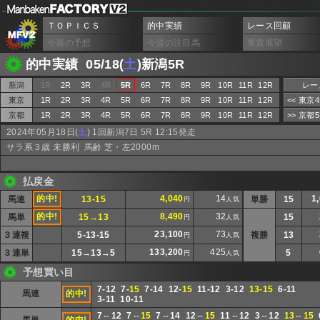
ＴＯＰＩＣＳ
的中実績
レース回顧
今週の予想
今週の注目馬
重賞展望
的中実績 05/18(
土
)新潟5R
新潟
1R
2R
3R
4R
5R
6R
7R
8R
9R
10R
11R
12R
レー
東京
1R
2R
3R
4R
5R
6R
7R
8R
9R
10R
11R
12R
<< 東京
京都
1R
2R
3R
4R
5R
6R
7R
8R
9R
10R
11R
12R
>> 京都
2024年05月18日(
土
) 1回新潟7日 5R 12:15発走
サラ系３歳 未勝利 馬齢 芝・左2000m
払戻金
的中!
4,040
14
1
馬連
13-15
単勝
15
円
人気
的中!
8,490
32
馬単
15→13
15
円
人気
23,100
73
３連複
5-13-15
複勝
13
円
人気
133,200
425
３連単
15→13→5
5
円
人気
予想買い目
7-12 7-
15
7-14 12-
15
11-12 3-12
13-15
6-11
馬連
的中!
3-11 10-11
7⇔12 7⇔
15
7⇔14 12⇔
15
11⇔12 3⇔12
13
⇔
15