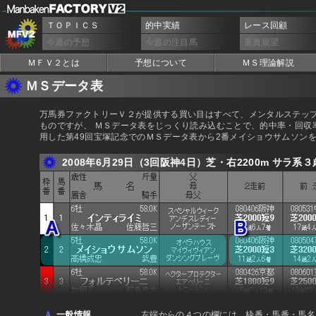
ＴＯＰＩＣＳ
的中実績
レース回顧
今週の予想
今週の注目馬
重賞展望
ＭＦＶ２とは
予想について
ＭＳ理論解説
ＭＳデータ表
万馬券ファクトリーＶ２が提供する買い目はすべて、メンタルステッ
ものですが、 ＭＳデータ表をじっくり読み込むことで、的中率・回収
用した第49回宝塚記念でのＭＳデータ表から2番メイショウサムソン
2008年6月29日（3回阪神4日）芝・右2200m サラ系３
Ａ
一般情報
左端からの４つの欄には、枠番・馬番・馬名