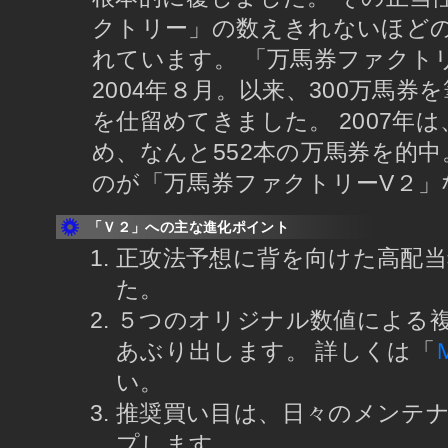
クトリー」の数えきれないほど
れています。 「万馬券ファクト
2004年８月。以来、300万馬
を仕留めてきました。 2007年は
め、なんと552本の万馬券を的
のが「万馬券ファクトリーV２」
「Ｖ２」への主な進化ポイント
正攻法予想に背を向けた高配
た。
５つのオリジナル数値による
あぶり出します。 詳しくは「
い。
推奨買い目は、日々のメンテ
プします。