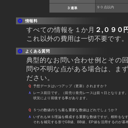
９０点以内
３連単
情報料
すべての情報を１か月
２,０９０
これ以外の費用は一切不要です
よくある質問
典型的なお問い合わせ例とその
問や不明な点がある場合は、ま
ださい。
Ｑ
予想データはいつアップ（更新）されますか？
Ａ
レース前日です。（前売り発売レースは前々日となります
状況により前後する事があります。
Ｑ
５つの数値のうち最も重要な数値はどれでしょうか？
Ａ
いずれもＭＳ理論を構成する重要な数値ですが、根幹をなす
それを補完する形でGB値、BB値、EP値を活用するのが基