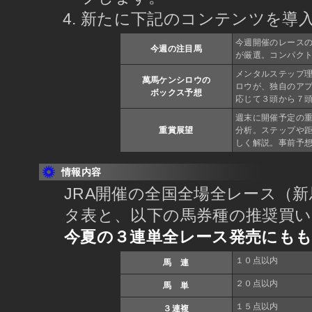
新たに下記のコンテンツを導
今週開催のレース
今週の注目馬
が厳選。コンパク
メンタルステップ
萬馬ケンシロウの
ロウが、独自のア
ボックス予想
応じて３頭から７
週末に開催予定の
重賞展望
分析。ステップや
しく解説。事前予
情報内容
JRA開催の全国全場全レース（
タ表と、以下の馬券種の推奨買
今夏の３連単全レース発売にも
１０点以内
馬 連
２０点以内
馬 単
１５点以内
３連複