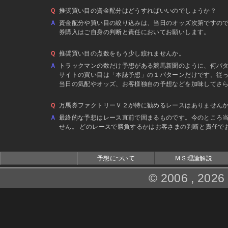
Ｑ
推奨買い目の資金配分はどうすればいいのでしょうか？
Ａ
資金配分や買い目の絞り込みは、当日のオッズ次第ですの
券購入はご自身の判断と責任においてお願いします。
Ｑ
推奨買い目の点数をもう少し絞れませんか。
Ａ
トラックマンの数だけ予想がある競馬新聞のように、何パタ
サイトの買い目は「本誌予想」の１パターンだけです。従
当日の気配やオッズ、お客様独自の予想などを加味してさ
Ｑ
万馬券ファクトリーＶ２が特に勧めるレースはありません
Ａ
最終的な予想はレース直前で固まるものです。今のところ
せん。 どのレースで勝負するかはお客さまの判断と責任で
予想について
ＭＳ理論解説
© 2006 , 2026 