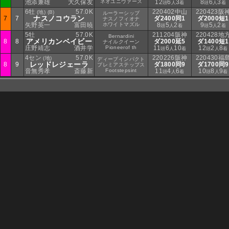
池添兼雄
大久保友
ネオユニヴァース
12
6
3
8
6
3
頭
人
着
頭
人
着
6牡
57.0K
220402中山
220423阪
(地) (B)
ルーラーシップ
ナスノコウラン
7
7
ダ2400同1
ダ2000短1
ナスノフィオナ
矢野英一
富田暁
ホワイトマズル
8
5
2
9
5
2
頭
人
着
頭
人
着
5牡
57.0K
211204阪神
220428地
Bernardini
アメリカンベイビー
8
8
ダ2000延5
ダ1400短1
ナイルクイーン
庄野靖志
酒井学
Pioneerof th
11
6
10
12
2
8
頭
人
着
頭
人
着
4セン
57.0K
220226阪神
220430福
(地)
ディープインパクト
レッドレジェーラ
8
9
ダ1800同9
ダ1700同9
プレミアステップス
音無秀孝
斎藤新
Footstepsint
11
4
6
10
8
9
頭
人
着
頭
人
着