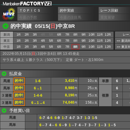
ＴＯＰＩＣＳ
的中実績
レース回顧
今週の予想
今週の注目馬
重賞展望
的中実績 05/15(
日
)中京8R
新潟
1R
2R
3R
4R
5R
6R
7R
8R
9R
10R
11R
12R
レー
東京
1R
2R
3R
4R
5R
6R
7R
8R
9R
10R
11R
12R
<< 新潟
中京
1R
2R
3R
4R
5R
6R
7R
8R
9R
10R
11R
12R
>> 東京
2022年05月15日(
日
) 3回中京4日 8R 13:45発走
サラ系４歳上 １勝クラス（500万下） 定量 ダート・左1900m
払戻金
的中!
3,410
10
1
馬連
1-6
単勝
6
円
人気
的中!
8,980
25
馬単
6→1
6
円
人気
的中!
8,190
25
３連複
1-4-6
複勝
1
円
人気
的中!
74,040
158
３連単
6→1→4
4
円
人気
予想買い目
馬連
6
-7 4-
6
6
-9
1
-7 4-7 3-7
1
-3
1
-5
馬単
6
⇔7 4⇔
6
6
⇔9
1
⇔7 4⇔7 3⇔7
1
⇔3
1
⇔5