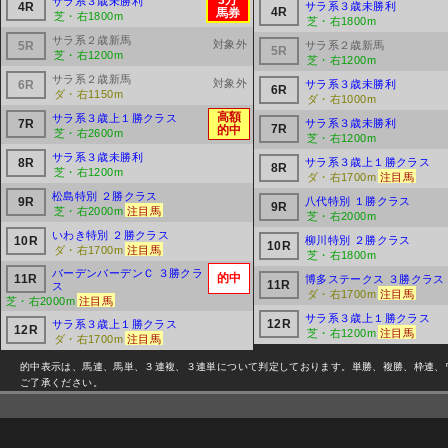
3万
サラ系３歳未勝利
4R
サラ系３歳未勝利
4R
馬券
芝・右1800m
芝・右1800m
サラ系２歳新馬
対象外
5R
サラ系２歳新馬
5R
芝・右1200m
芝・右1200m
サラ系２歳新馬
対象外
6R
サラ系３歳未勝利
6R
ダ・右1150m
ダ・右1000m
高額
サラ系３歳上１勝クラス
7R
サラ系３歳未勝利
7R
的中
芝・右2600m
芝・右1200m
サラ系３歳未勝利
8R
サラ系３歳上１勝クラス
8R
芝・右1200m
ダ・右1700m
注目馬
松島特別 ２勝クラス
9R
八代特別 １勝クラス
9R
芝・右2000m
注目馬
芝・右2000m
いわき特別 ２勝クラス
10R
柳川特別 ２勝クラス
10R
ダ・右1700m
注目馬
芝・右1800m
バーデンバーデンＣ ３勝クラ
的中
11R
博多ステークス ３勝クラス
11R
ス
ダ・右1700m
注目馬
芝・右2000m
注目馬
サラ系３歳上１勝クラス
12R
サラ系３歳上１勝クラス
12R
芝・右1200m
注目馬
ダ・右1700m
注目馬
的中表示は、馬連、馬単、３連複、３連単について判定しております。単勝、複勝、枠連、
ご了承ください。