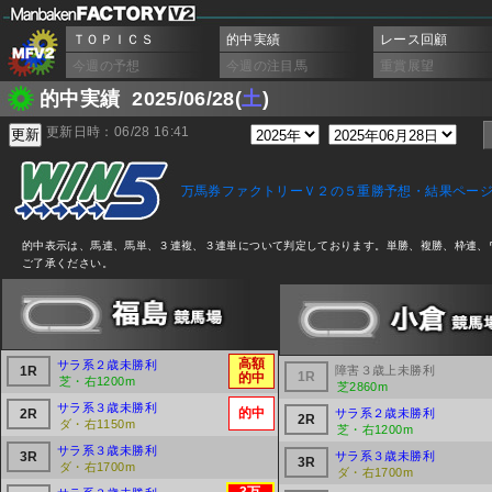
ＴＯＰＩＣＳ
的中実績
レース回顧
今週の予想
今週の注目馬
重賞展望
的中実績 2025/06/28(
土
)
更新日時：06/28 16:41
万馬券ファクトリーＶ２の５重勝予想・結果ペー
的中表示は、馬連、馬単、３連複、３連単について判定しております。単勝、複勝、枠連、
ご了承ください。
高額
サラ系２歳未勝利
1R
障害３歳上未勝利
1R
的中
芝・右1200m
芝2860m
サラ系３歳未勝利
的中
2R
サラ系２歳未勝利
2R
ダ・右1150m
芝・右1200m
サラ系３歳未勝利
3R
サラ系３歳未勝利
3R
ダ・右1700m
ダ・右1700m