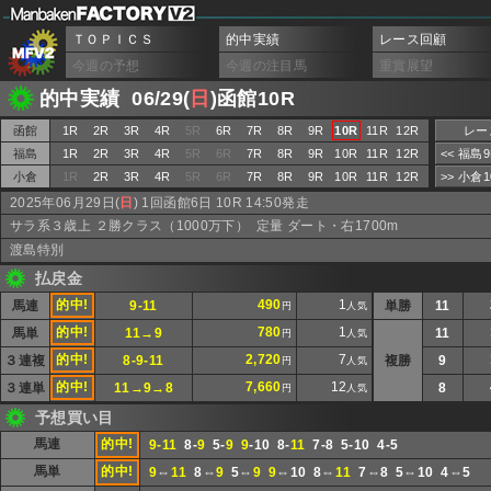
ＴＯＰＩＣＳ
的中実績
レース回顧
今週の予想
今週の注目馬
重賞展望
的中実績 06/29(
日
)函館10R
函館
1R
2R
3R
4R
5R
6R
7R
8R
9R
10R
11R
12R
レー
福島
1R
2R
3R
4R
5R
6R
7R
8R
9R
10R
11R
12R
<< 福島
小倉
1R
2R
3R
4R
5R
6R
7R
8R
9R
10R
11R
12R
>> 小倉
2025年06月29日(
日
) 1回函館6日 10R 14:50発走
サラ系３歳上 ２勝クラス（1000万下） 定量 ダート・右1700m
渡島特別
払戻金
的中!
490
1
馬連
9-11
単勝
11
円
人気
的中!
780
1
馬単
11→9
11
円
人気
的中!
2,720
7
３連複
8-9-11
複勝
9
円
人気
的中!
7,660
12
３連単
11→9→8
8
円
人気
予想買い目
馬連
的中!
9-11
8-
9
5-
9
9
-10 8-
11
7-8 5-10 4-5
馬単
的中!
9
⇔
11
8⇔
9
5⇔
9
9
⇔10 8⇔
11
7⇔8 5⇔10 4⇔5