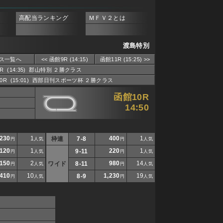
高配当ランキング
ＭＦＶ２とは
渡島特別
ス一覧へ
<< 函館9R (14:15)
函館11R (15:25) >>
9R (14:35) 郡山特別 ２勝クラス
10R (15:01) 西部日刊スポーツ杯 ２勝クラス
函館10R
14:50
230
1
400
1
枠連
7-8
円
人気
円
人気
120
1
220
1
9-11
円
人気
円
人気
150
2
980
14
ワイド
8-11
円
人気
円
人気
410
10
1,230
19
8-9
円
人気
円
人気