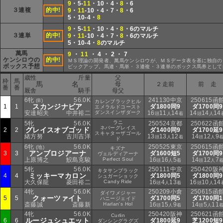
9
・5-
11
・10・4・
8
・6
３連複
的中!
9
・
11
-10・4・7・
8
・6
5・10-4・
8
9
・5-
11
・10・4・
8
・6のマルチ
３連単
的中!
9
・
11
-10・4・7・
8
・6のマルチ
5・10-4・
8
のマルチ
萬馬
9
・
11
・ 4 ・ 2 ・ 7
ケンシロウの
的中!
ＭＳ理論の開発者、萬馬ケンシロウが、ＭＳデータ表を基に独自の
ボックス予想
ピックアップ。馬連・馬単・３連複・３連単のボックス馬券として
歳性
斤量
父
枠
馬
馬 名
母
２走前
前 走
番
番
厩舎
騎手
母父
6牝
56.0K
241130中京
250615函
(B)
カレンブラックヒル
スカンジナビア
1
1
ダ1800同9
ダ1700同9
エメラルドコースト
安達昭夫
中井裕二
ダンスインザダーク
16
11
14
14
14
14
頭
人
着
頭
人
ラニ
5牝
56.0K
250524京都
250622函
ネバーグレイス
グレイスオブゴッド
2
2
ダ1400同9
ダ1700延9
スキャターザゴール
緒方努
古川吉洋
13
13
12
14
12
9
頭
人
着
頭
人
ド
6牝
56.0K
250525東京
250615函
(地)
キズナ
アンブロジアーナ
3
3
ダ1600短5
ダ1700同9
ヴェルディアーナ
上原博之
鮫島克駿
Perfect Soul
16
16
5
14
12
7
頭
人
着
頭
人
5牝
56.0K
250111中京
250420阪
キタサンブラック
ミッキーマカロン
4
4
ダ1800同5
ダ1800同9
シュガーショック
大久保龍
菱田裕二
Candy Ride
16
4
13
16
10
14
頭
人
着
頭
人
4牝
56.0K
250209小倉
250615函
ダイワメジャー
クォーツァイト
5
5
ダ1700同5
ダ1700同1
ハニージェイド
斎藤誠
斎藤新
Harlan's Hol
16
15
9
14
5
11
頭
人
着
頭
人
4牝
56.0K
250420阪神
250621函
Curlin
ルージュシュエット
6
6
ダ1800延9
芝1200短9
ダンシングラグズ