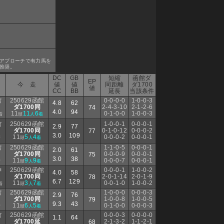
アプローチで有力馬を
推奨。
DC
GB
短縮
函館ダ
EP
今 走
値
値
同距離
ダ1700
値
CC
BB
延長
当該条件
館
250629函館
0-0-0-0
1-0-0-3
4.8
62
ダ1700同
2-4-3-10
2-1-2-6
74
4.0
94
11
11
6
0-1-0-0
1-0-0-3
着
頭
人
着
館
250629函館
1-0-0-1
0-0-0-1
2.9
77
ダ1700同
0-1-0-12
0-0-0-2
77
3.0
109
11
5
4
0-0-0-2
0-0-0-1
着
頭
人
着
館
250629函館
1-1-0-5
0-0-0-1
2.0
61
ダ1700同
0-0-0-9
0-0-0-1
75
3.0
38
11
9
9
0-0-0-7
0-0-0-1
着
頭
人
着
神
250629函館
0-0-0-1
1-0-0-2
4.0
58
ダ1700同
2-0-1-14
2-0-1-9
78
6.7
129
11
3
7
0-0-1-0
1-0-0-2
着
頭
人
着
館
250629函館
1-0-0-0
0-0-0-3
2.9
76
ダ1700同
1-0-0-8
1-0-0-5
79
9.3
43
11
6
5
0-1-0-0
0-0-0-3
着
頭
人
着
館
250629函館
0-0-0-3
0-0-0-0
1.1
64
ダ1700延
2-1-3-2
1-1-2-1
68